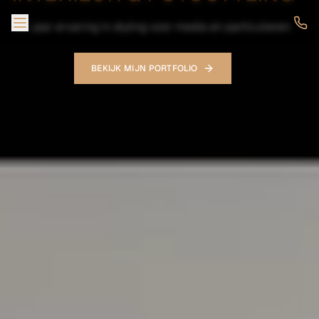
11+ jaar ervaring in styling voor media en particulieren
BEKIJK MIJN PORTFOLIO